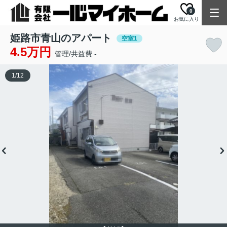
0
お気に入り
姫路市青山のアパート
空室1
4.5万円
管理/共益費 -
1
/
12