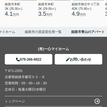
姫路市本町
姫路市本町
姫路市御立中３丁目
2K (35.00㎡)
2K (29.00㎡)
4DK (75.80㎡)
4
4.1
3.5
4.9
万円
万円
万円
マイホーム
姫路市の賃貸居住用一覧
姫路市青山のアパート
(有)一心マイホーム
079-266-6822
お問い合わせ
〒671-2201
兵庫県姫路市書写５３－６
営業時間：
09：00～18：30
定休日：
毎週火曜日/水曜日
トップページ