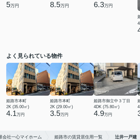
5
8.5
6.3
万円
万円
万円
4
よく見られている物件
姫路市本町
姫路市本町
姫路市御立中３丁目
2K (35.00㎡)
2K (29.00㎡)
4DK (75.80㎡)
4
4.1
3.5
4.9
万円
万円
万円
限会社一心マイホーム
姫路市の賃貸居住用一覧
辻井一戸建