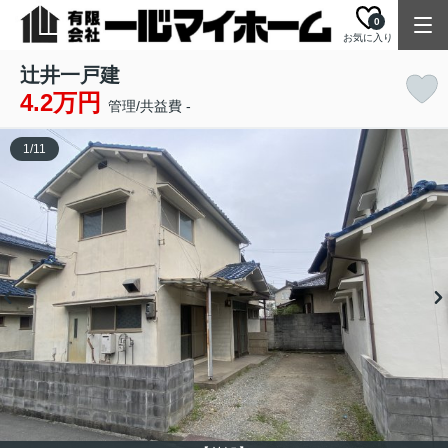
0
お気に入り
辻井一戸建
4.2万円
管理/共益費 -
1
/
11