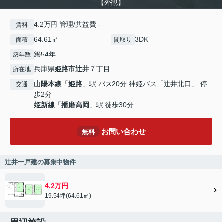
【外観】
4.2万円 管理/共益費 -
賃料
64.61㎡
3DK
面積
間取り
築54年
築年数
兵庫県
姫路市
辻井
７丁目
所在地
山陽本線
「
姫路
」駅 バス20分 神姫バス「辻井北口」 停
交通
歩2分
姫新線
「
播磨高岡
」駅 徒歩30分
お問い合わせ
無料
辻井一戸建の募集中物件
4.2万円
19.54坪(64.61㎡)