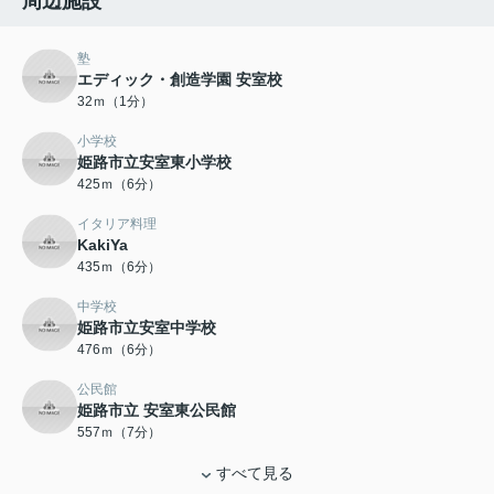
周辺施設
塾
エディック・創造学園 安室校
32ｍ（1分）
小学校
姫路市立安室東小学校
425ｍ（6分）
イタリア料理
KakiYa
435ｍ（6分）
中学校
姫路市立安室中学校
476ｍ（6分）
公民館
姫路市立 安室東公民館
557ｍ（7分）
すべて見る