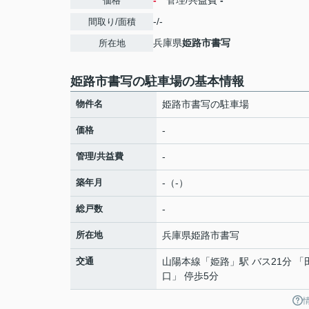
-
管理/共益費
-
価格
-/-
間取り/面積
兵庫県
姫路市
書写
所在地
姫路市書写の駐車場の基本情報
物件名
姫路市書写の駐車場
価格
-
管理/共益費
-
築年月
-（-）
総戸数
-
所在地
兵庫県
姫路市
書写
交通
山陽本線
「
姫路
」駅 バス21分 
口」 停歩5分