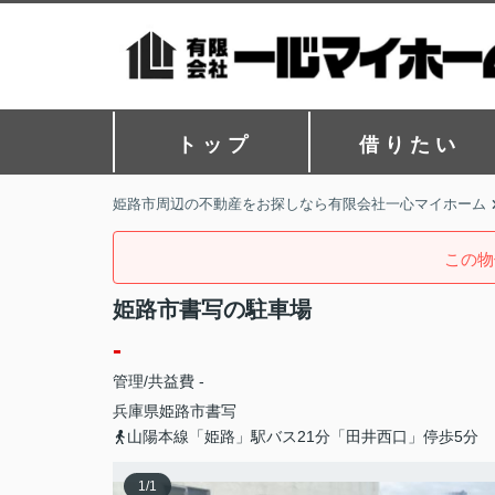
ト ッ プ
借 り た い
姫路市周辺の不動産をお探しなら有限会社一心マイホーム
この物
姫路市書写の駐車場
-
管理/共益費 -
兵庫県
姫路市
書写
山陽本線「姫路」駅バス21分「田井西口」停歩5分
1
/
1