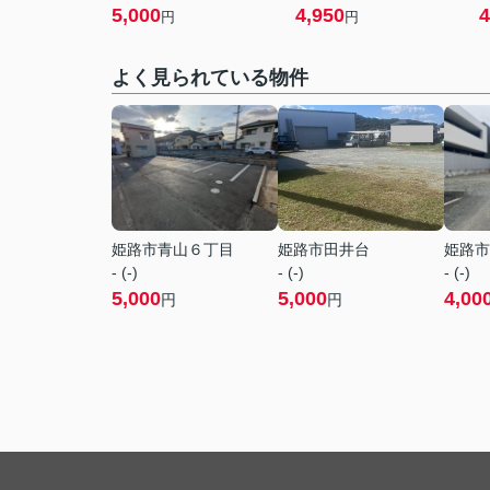
5,000
4,950
4
円
円
よく見られている物件
姫路市青山６丁目
姫路市田井台
姫路市
- (-)
- (-)
- (-)
5,000
5,000
4,00
円
円