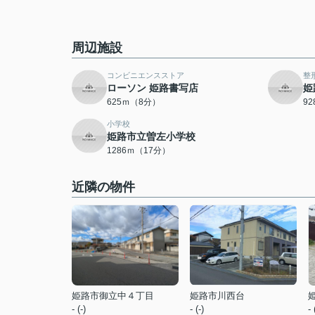
周辺施設
コンビニエンスストア
整
ローソン 姫路書写店
姫
625ｍ（8分）
9
小学校
姫路市立曽左小学校
1286ｍ（17分）
近隣の物件
姫路市御立中４丁目
姫路市川西台
- (-)
- (-)
- 