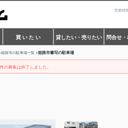
営業時間
買 い た い
貸したい・売りたい
問合せ・
姫路市書写の駐車場
姫路市の駐車場一覧
件の募集は終了しました。