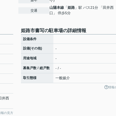
-(-)
築年
山陽本線
「
姫路
」駅 バス21分 「田井西
交通
口」 停歩5分
姫路市書写の駐車場の詳細情報
設備条件
設備(その他)
-
用途地域
-
募集戸数 / 総戸数
- / -
取引態様
一般媒介
情報
「田井西
情報の見方