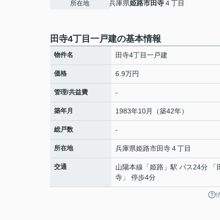
兵庫県
姫路市
田寺
４丁目
所在地
田寺4丁目一戸建の基本情報
物件名
田寺4丁目一戸建
価格
6.9万円
管理/共益費
-
築年月
1983年10月（築42年）
総戸数
-
所在地
兵庫県
姫路市
田寺
４丁目
交通
山陽本線
「
姫路
」駅 バス24分 「
寺」 停歩4分