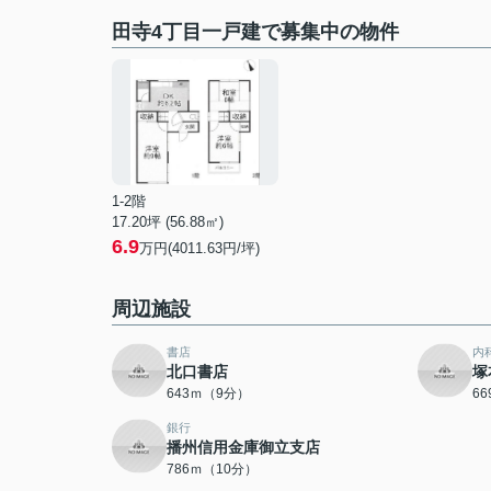
田寺4丁目一戸建で募集中の物件
1-2階
17.20坪 (56.88㎡)
6.9
万円(4011.63円/坪)
周辺施設
書店
内
北口書店
塚
643ｍ（9分）
6
銀行
播州信用金庫御立支店
786ｍ（10分）