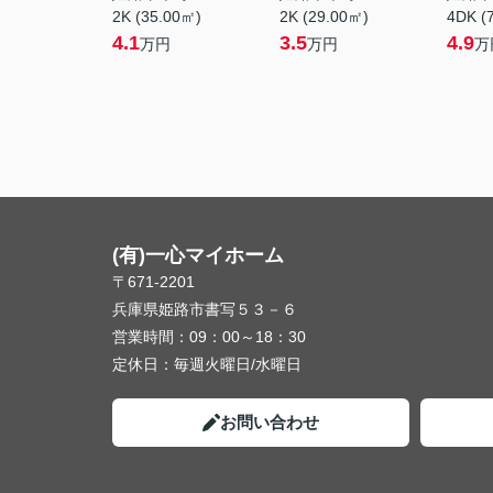
2K (35.00㎡)
2K (29.00㎡)
4DK (
4.1
3.5
4.9
万円
万円
万
(有)一心マイホーム
〒671-2201
兵庫県姫路市書写５３－６
営業時間：
09：00～18：30
定休日：
毎週火曜日/水曜日
お問い合わせ