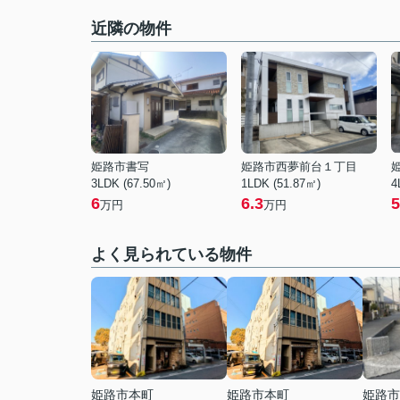
近隣の物件
姫路市書写
姫路市西夢前台１丁目
3LDK (67.50㎡)
1LDK (51.87㎡)
4
6
6.3
5
万円
万円
よく見られている物件
姫路市本町
姫路市本町
姫路市