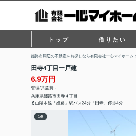
ト ッ プ
借 り た い
姫路市周辺の不動産をお探しなら有限会社一心マイホーム
田寺4丁目一戸建
6.9万円
管理/共益費 -
兵庫県
姫路市
田寺
４丁目
山陽本線「姫路」駅バス24分「田寺」停歩4分
1
/
9