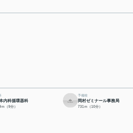
科
予備校
本内科循環器科
岡村ゼミナール事務局
69ｍ（9分）
731ｍ（10分）