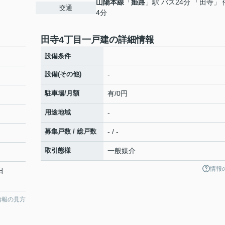
山陽本線
「
姫路
」駅 バス24分 「田寺」
交通
4分
田寺4丁目一戸建の詳細情報
設備条件
設備(その他)
-
駐車場/月額
有/0円
用途地域
-
募集戸数 / 総戸数
- / -
取引態様
一般媒介
情報
田
情報の見方