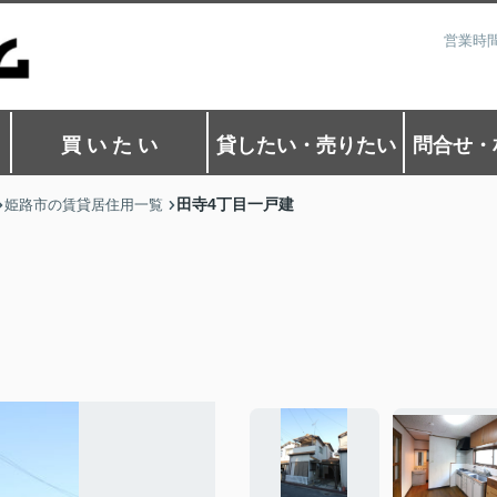
営業時間
買 い た い
貸したい・売りたい
問合せ・
田寺4丁目一戸建
姫路市の賃貸居住用一覧