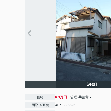
【外観】
6.9万円
管理/共益費
-
価格
3DK/56.88㎡
間取り/面積