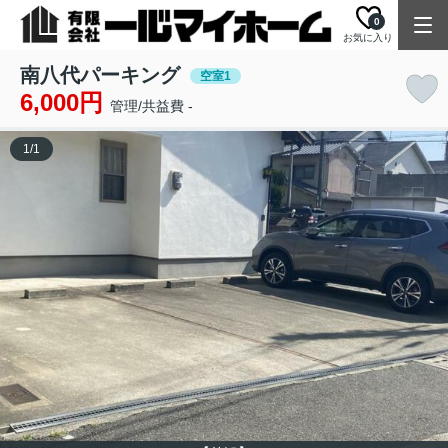
0
お気に入り
南八代パーキング
空室1
6,000円
管理/共益費 -
1
/
1