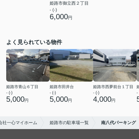
姫路市御立西２丁目
- (-)
6,000
円
よく見られている物件
姫路市青山６丁目
姫路市田井台
姫路市西夢前台１丁目
- (-)
- (-)
- (-)
- 
5,000
5,000
4,000
円
円
円
会社一心マイホーム
姫路市の駐車場一覧
南八代パーキング