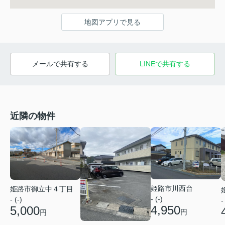
地図アプリで見る
メールで共有する
LINEで共有する
近隣の物件
姫路市川西台
姫路市御立中４丁目
- (-)
- (-)
-
4,950
5,000
円
円