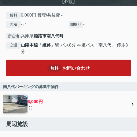
【外観】
6,000円 管理/共益費 -
賃料
-㎡
-
面積
間取り
兵庫県
姫路市
南八代町
所在地
山陽本線
「
姫路
」駅 バス8分 神姫バス「南八代」 停歩3
交通
分
お問い合わせ
無料
南八代パーキングの募集中物件
6,000円
-(-)
周辺施設