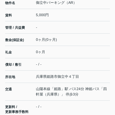
御立中パーキング（AR）
物件名
5,000円
賃料
-
管理 / 共益費
0ヶ月(0ヶ月)
敷金(保証金)
0ヶ月
礼金
- / -
償却 / 敷引
兵庫県
姫路市
御立中
４丁目
所在地
山陽本線
「
姫路
」駅 バス24分 神姫バス「四
交通
軒屋（兵庫県）」 停歩3分
- / -
更新料 /
更新事務手数料