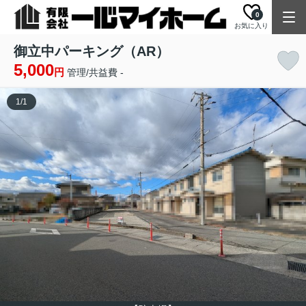
0
お気に入り
御立中パーキング（AR）
5,000
円
管理/共益費 -
1
/
1