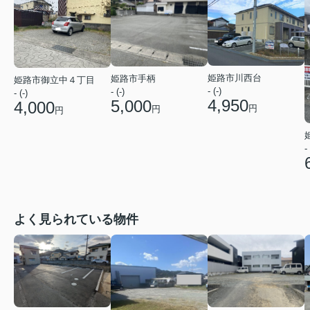
姫路市川西台
姫路市手柄
姫路市御立中４丁目
- (-)
- (-)
- (-)
4,950
5,000
4,000
円
円
円
- 
よく見られている物件