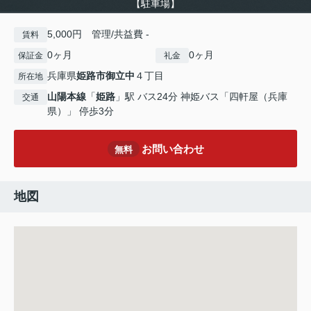
【駐車場】
5,000円 管理/共益費 -
賃料
0ヶ月
0ヶ月
保証金
礼金
兵庫県
姫路市
御立中
４丁目
所在地
山陽本線
「
姫路
」駅 バス24分 神姫バス「四軒屋（兵庫
交通
県）」 停歩3分
お問い合わせ
無料
地図