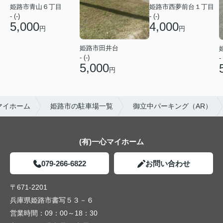
姫路市青山６丁目
姫路市西夢前台１丁目
- (-)
- (-)
5,000
4,000
円
円
姫路市田井台
- (-)
- 
5,000
円
マイホーム
姫路市の駐車場一覧
御立中パーキング（AR）
(有)一心マイホーム
079-266-6822
お問い合わせ
〒671-2201
兵庫県姫路市書写５３－６
営業時間：
09：00～18：30