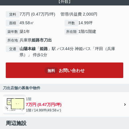
【外観】
7万円 (0.47万円/坪) 管理/共益費 2,000円
賃料
49.58㎡
14.99坪
面積
坪数
築1年
1階/1階建
築年数
所在階
兵庫県
姫路市
刀出
所在地
山陽本線
「
姫路
」駅 バス44分 神姫バス「坪田（兵庫
交通
県）」 停歩1分
お問い合わせ
無料
刀出店舗の募集中物件
1階
7万円 (0.47万円/坪)
1階 / 14.99坪(49.58㎡)
周辺施設