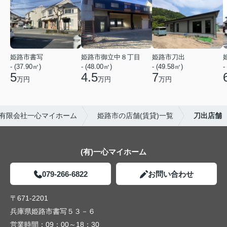
姫路市書写
姫路市御立中８丁目
姫路市刀出
- (37.90㎡)
- (48.00㎡)
- (49.58㎡)
-
5
4.5
7
万円
万円
万円
有限会社一心マイホーム
姫路市の店舗(賃貸)一覧
刀出店舗
(有)一心マイホーム
079-266-6822
お問い合わせ
〒671-2201
兵庫県姫路市書写５３－６
営業時間：
09：00～18：30