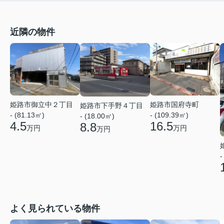
近隣の物件
姫路市御立中２丁目
姫路市国府寺町
姫路市下手野４丁目
- (81.13㎡)
- (109.39㎡)
- (18.00㎡)
4.5
16.5
8.8
万円
万円
万円
-
よく見られている物件