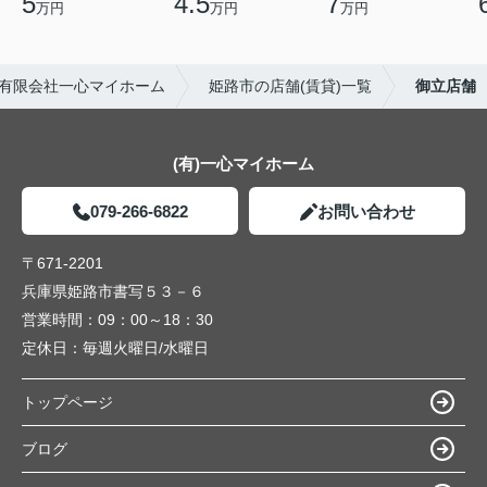
5
4.5
7
万円
万円
万円
有限会社一心マイホーム
姫路市の店舗(賃貸)一覧
御立店舗
(有)一心マイホーム
079-266-6822
お問い合わせ
〒671-2201
兵庫県姫路市書写５３－６
営業時間：
09：00～18：30
定休日：
毎週火曜日/水曜日
トップページ
ブログ