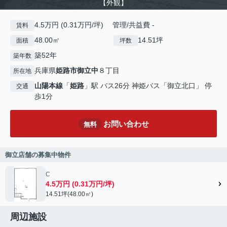
【外観】
4.5万円 (0.31万円/坪) 管理/共益費 -
賃料
48.00㎡
14.51坪
面積
坪数
築52年
築年数
兵庫県
姫路市
御立中
８丁目
所在地
山陽本線
「
姫路
」駅 バス26分 神姫バス「御立北口」 停
交通
歩1分
お問い合わせ
無料
御立店舗の募集中物件
C
4.5万円 (0.31万円/坪)
14.51坪(48.00㎡)
周辺施設