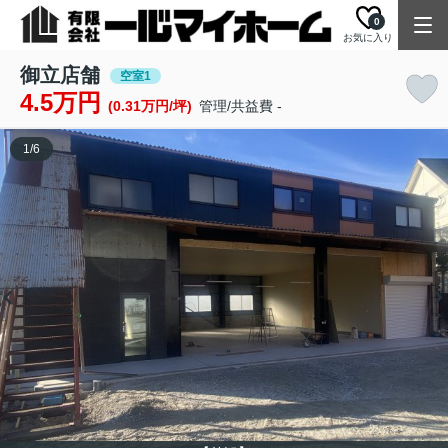
0
お気に入り
御立店舗
空室1
4.5万円
(0.31万円/坪)
管理/共益費 -
1
/
6