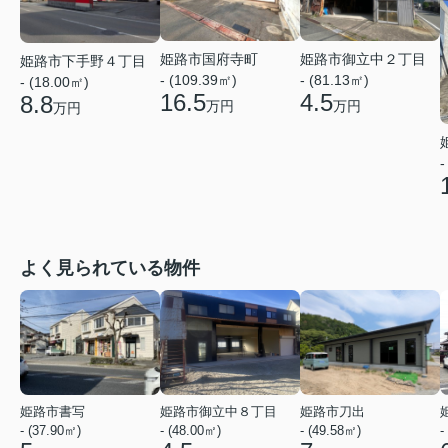
姫路市国府寺町
姫路市御立中２丁目
姫路市下手野４丁目
- (109.39㎡)
- (81.13㎡)
- (18.00㎡)
16.5
4.5
8.8
万円
万円
万円
-
よく見られている物件
姫路市書写
姫路市御立中８丁目
姫路市刀出
- (37.90㎡)
- (48.00㎡)
- (49.58㎡)
-