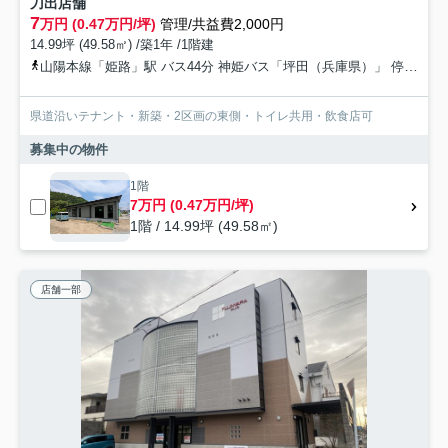
刀出店舗
7
万円 (0.47万円/坪)
管理/共益費2,000円
14.99坪 (49.58㎡) /築1年 /1階建
山陽本線「姫路」駅 バス44分 神姫バス「坪田（兵庫県）」 停歩1分
県道沿いテナント・新築・2区画の東側・トイレ共用・飲食店可
募集中の物件
1階
7万円 (0.47万円/坪)
1階 / 14.99坪 (49.58㎡)
店舗一部