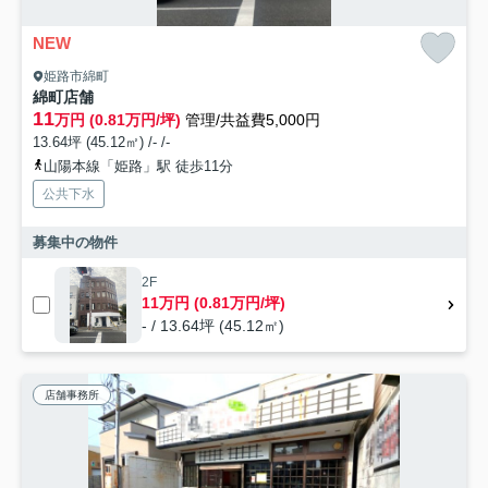
NEW
姫路市綿町
綿町店舗
11
万円 (0.81万円/坪)
管理/共益費5,000円
13.64坪 (45.12㎡) /- /-
山陽本線「姫路」駅 徒歩11分
公共下水
募集中の物件
2F
11万円 (0.81万円/坪)
- / 13.64坪 (45.12㎡)
店舗事務所