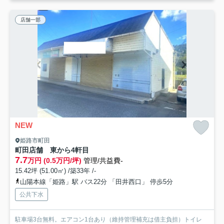
店舗一部
NEW
姫路市町田
町田店舗 東から4軒目
7.7
万円 (0.5万円/坪)
管理/共益費-
15.42坪 (51.00㎡) /築33年 /-
山陽本線「姫路」駅 バス22分 「田井西口」 停歩5分
公共下水
駐車場3台無料。エアコン1台あり（維持管理補充は借主負担）トイレ