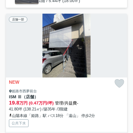
1階 / 5.44坪 (18.00㎡)
店舗一部
NEW
姫路市西夢前台
ISM Ⅲ（店舗）
19.8
万円 (0.47万円/坪)
管理/共益費-
41.80坪 (138.21㎡) /築35年 /3階建
山陽本線「姫路」駅 バス18分 「遠山」 停歩2分
公共下水