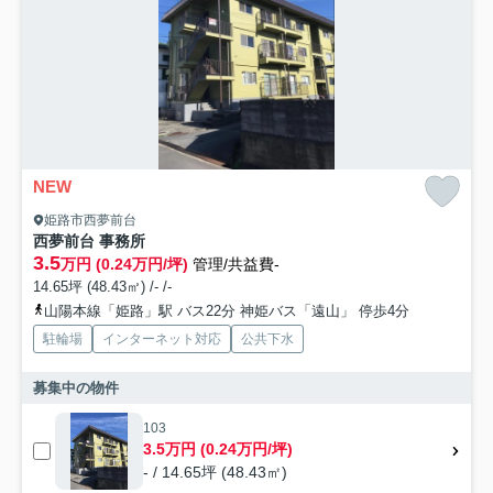
NEW
姫路市西夢前台
西夢前台 事務所
3.5
万円 (0.24万円/坪)
管理/共益費-
14.65坪 (48.43㎡) /- /-
山陽本線「姫路」駅 バス22分 神姫バス「遠山」 停歩4分
駐輪場
インターネット対応
公共下水
募集中の物件
103
3.5万円 (0.24万円/坪)
- / 14.65坪 (48.43㎡)