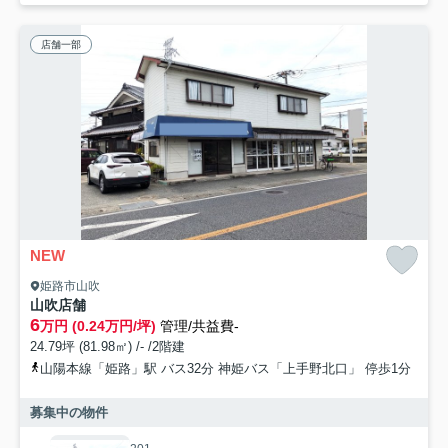
店舗一部
NEW
姫路市山吹
山吹店舗
6
万円 (0.24万円/坪)
管理/共益費-
24.79坪 (81.98㎡) /- /2階建
山陽本線「姫路」駅 バス32分 神姫バス「上手野北口」 停歩1分
募集中の物件