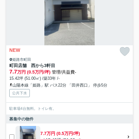
NEW
姫路市町田
町田店舗 西から3軒目
7.7
万円 (0.5万円/坪)
管理/共益費-
15.42坪 (51.00㎡) /築33年 /-
山陽本線「姫路」駅 バス22分 「田井西口」 停歩5分
公共下水
駐車場4台無料。トイレ有。
募集中の物件
7.7万円 (0.5万円/坪)