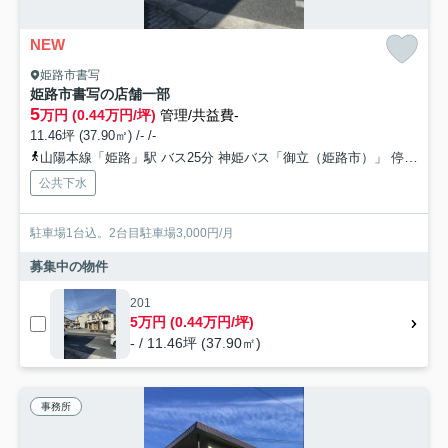
NEW
姫路市書写
姫路市書写の店舗一部
5
万円 (0.44万円/坪)
管理/共益費-
11.46坪 (37.90㎡) /- /-
山陽本線「姫路」駅 バス25分 神姫バス「御立（姫路市）」 停歩2分
公共下水
駐車場1台込。2台目駐車場3,000円/月
募集中の物件
201
5万円 (0.44万円/坪)
- / 11.46坪 (37.90㎡)
事務所