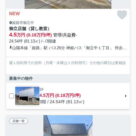
NEW
姫路市御立中
御立店舗（貸し教室）
4.5
万円 (0.18万円/坪)
管理/共益費-
24.54坪 (81.13㎡) /- /3階建
山陽本線「姫路」駅 バス26分 神姫バス「御立中１丁目」 停歩1分
週１回利用での賃料（月曜・木曜は１日利用可）その他の曜日は要相談
募集中の物件
3F
4.5万円 (0.18万円/坪)
3階 / 24.54坪 (81.13㎡)
店舗一部