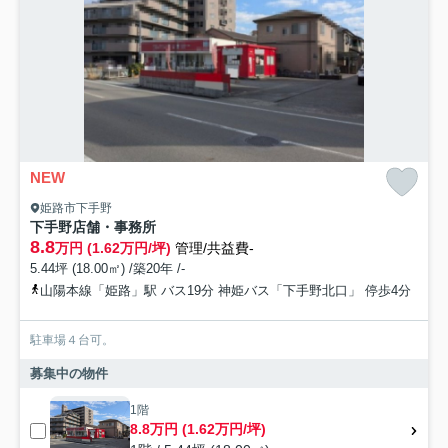
NEW
姫路市下手野
下手野店舗・事務所
8.8
万円 (1.62万円/坪)
管理/共益費-
5.44坪 (18.00㎡) /築20年 /-
山陽本線「姫路」駅 バス19分 神姫バス「下手野北口」 停歩4分
駐車場４台可。
募集中の物件
1階
8.8万円 (1.62万円/坪)