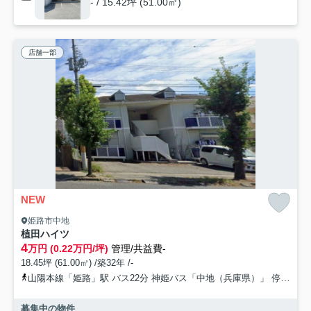
- / 15.42坪 (51.00㎡)
店舗一部
NEW
姫路市中地
植田ハイツ
4
万円 (0.22万円/坪)
管理/共益費-
18.45坪 (61.00㎡) /築32年 /-
山陽本線「姫路」駅 バス22分 神姫バス「中地（兵庫県）」 停歩2分
募集中の物件