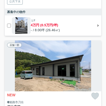
公共下水
募集中の物件
１F
4万円 (0.5万円/坪)
- / 8.00坪 (26.46㎡)
店舗一部
NEW
姫路市刀出