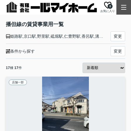
0
お気に入り
播但線の賃貸事業用一覧
姫路駅,京口駅,野里駅,砥堀駅,仁豊野駅,香呂駅,溝口駅,福崎駅,甘地駅,鶴居駅,新野駅,寺前駅,長谷駅,生野駅,新井駅,青倉駅,竹田駅,和田山駅
変更
条件から探す
変更
17
棟
17
件
店舗一部