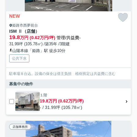
NEW
姫路市西夢前台
ISM Ⅱ（店舗）
19.8
万円 (0.62万円/坪)
管理/共益費-
31.99坪 (105.78㎡) /築35年 /3階建
山陽本線「姫路」駅 徒歩10分
公共下水
駐車場８台込。設備の保全は借主負担 植樹剪定は共益費に含む
募集中の物件
１階
19.8万円 (0.62万円/坪)
- / 31.99坪 (105.78㎡)
店舗事務所