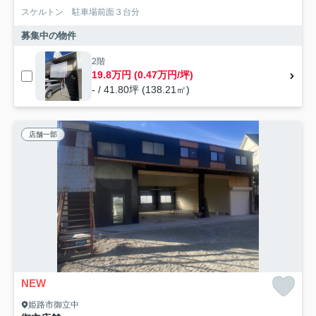
スケルトン 駐車場前面３台分
募集中の物件
2階
19.8万円 (0.47万円/坪)
- / 41.80坪 (138.21㎡)
店舗一部
NEW
姫路市御立中