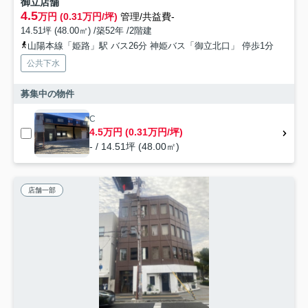
御立店舗
4.5
万円 (0.31万円/坪)
管理/共益費-
14.51坪 (48.00㎡) /築52年 /2階建
山陽本線「姫路」駅 バス26分 神姫バス「御立北口」 停歩1分
公共下水
募集中の物件
C
4.5万円 (0.31万円/坪)
- / 14.51坪 (48.00㎡)
店舗一部