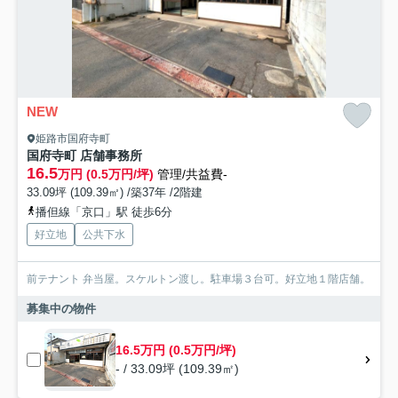
NEW
姫路市国府寺町
国府寺町 店舗事務所
16.5
万円 (0.5万円/坪)
管理/共益費-
33.09坪 (109.39㎡) /築37年 /2階建
播但線「京口」駅 徒歩6分
好立地
公共下水
前テナント 弁当屋。スケルトン渡し。駐車場３台可。好立地１階店舗。
募集中の物件
16.5万円 (0.5万円/坪)
- / 33.09坪 (109.39㎡)