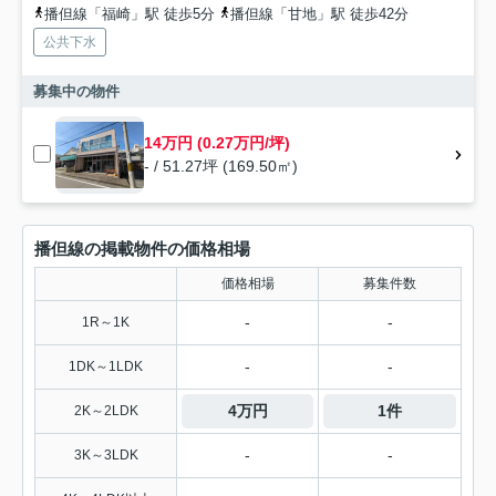
播但線「福崎」駅 徒歩5分
播但線「甘地」駅 徒歩42分
公共下水
募集中の物件
14万円 (0.27万円/坪)
- / 51.27坪 (169.50㎡)
播但線の掲載物件の価格相場
価格相場
募集件数
-
-
1R～1K
-
-
1DK～1LDK
4万円
1件
2K～2LDK
-
-
3K～3LDK